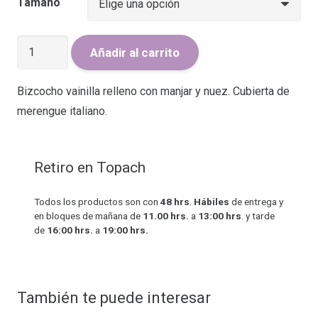
precios:
Tamaño
desde
$34.000
Torta
Añadir al carrito
hasta
Tradicional
$78.000
Nuez
Bizcocho vainilla relleno con manjar y nuez. Cubierta de
cantidad
merengue italiano.
Retiro en Topach
Todos los productos son con
48 hrs
.
Hábiles
de entrega y
en bloques de mañana de
11.00 hrs.
a
13:00 hrs
. y tarde
de
16:00 hrs.
a
19:00 hrs.
También te puede interesar