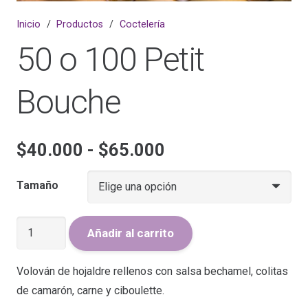
Inicio
/
Productos
/
Coctelería
50 o 100 Petit
Bouche
Rango
$
40.000
-
$
65.000
de
precios:
Tamaño
desde
$40.000
50
Añadir al carrito
hasta
o
$65.000
100
Volován de hojaldre rellenos con salsa bechamel, colitas
Petit
de camarón, carne y ciboulette.
Bouche